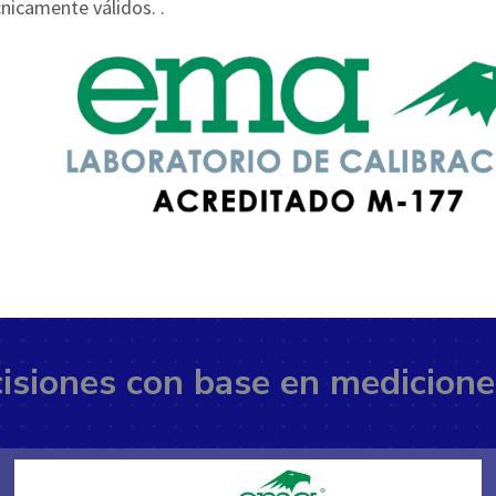
nicamente válidos. .
isiones con base en medicione