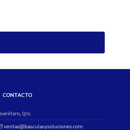
CONTACTO
uerétaro, Qro.
ventas@basculasysoluciones.com